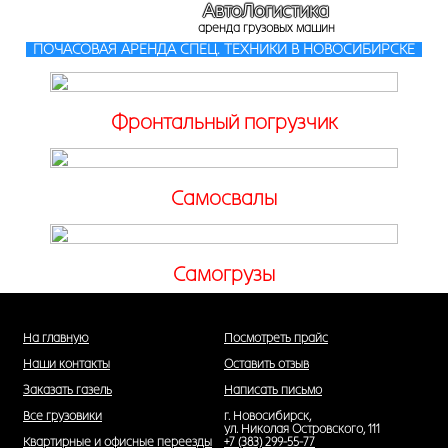
АвтоЛогистика
аренда грузовых машин
ПОЧАСОВАЯ АРЕНДА СПЕЦ. ТЕХНИКИ В НОВОСИБИРСКЕ
Фронтальный погрузчик, заказ от трёх часов
Фронтальный погрузчик
Самосвал HOWO, заказ от трёх часов
Самосвалы
Самогруз, заказ от трёх часов
Самогрузы
На главную
Посмотреть прайс
Наши контакты
Оставить отзыв
Заказать газель
Написать письмо
Все грузовики
г. Новосибирск,
ул. Николая Островского, 111
Квартирные и офисные переезды
+7 (383) 299-55-77