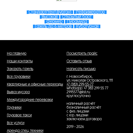
Стандарт(тент,фургон)
Рефрижератор
Высокая
Открытый борт
Фермер
Пирамида
Газель до 6 метров
Кубатурная
На главную
Посмотреть прайс
Наши контакты
Оставить отзыв
Заказать газель
Написать письмо
Все грузовики
г. Новосибирск,
ул. Николая Островского, 111
Квартирные и офисные переезды
+7 (383) 299-55-77
whatsapp: +7 383 299 55 77
Вывоз мусора
2995577@list.ru
круглосуточно
Междугородние перевозки
наличный расчёт
Грузчики
безналичный расчёт
с физ. лицами
Грузовое такси
с юр. лицами
заключаем договора
Все услуги
2019 - 2026
Аренда спец. техники