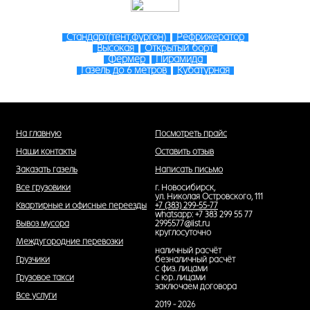
Стандарт(тент,фургон)
Рефрижератор
Высокая
Открытый борт
Фермер
Пирамида
Газель до 6 метров
Кубатурная
На главную
Посмотреть прайс
Наши контакты
Оставить отзыв
Заказать газель
Написать письмо
Все грузовики
г. Новосибирск,
ул. Николая Островского, 111
Квартирные и офисные переезды
+7 (383) 299-55-77
whatsapp: +7 383 299 55 77
Вывоз мусора
2995577@list.ru
круглосуточно
Междугородние перевозки
наличный расчёт
Грузчики
безналичный расчёт
с физ. лицами
Грузовое такси
с юр. лицами
заключаем договора
Все услуги
2019 - 2026