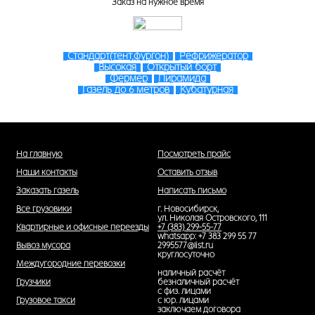
Заказ на нужное время
Стандарт(тент,фургон)
Рефрижератор
Высокая
Открытый борт
Фермер
Пирамида
Газель до 6 метров
Кубатурная
На главную
Посмотреть прайс
Наши контакты
Оставить отзыв
Заказать газель
Написать письмо
Все грузовики
г. Новосибирск,
ул. Николая Островского, 111
Квартирные и офисные переезды
+7 (383) 299-55-77
whatsapp: +7 383 299 55 77
Вывоз мусора
2995577@list.ru
круглосуточно
Междугородние перевозки
наличный расчёт
Грузчики
безналичный расчёт
с физ. лицами
Грузовое такси
с юр. лицами
заключаем договора