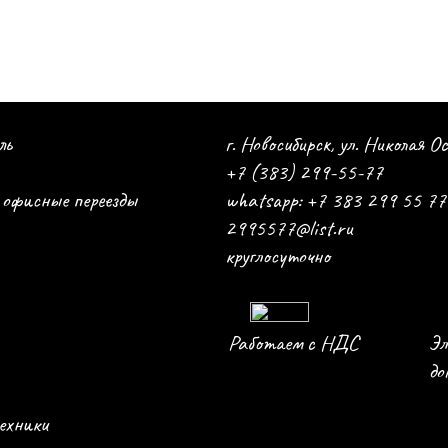
ль
г. Новосибирск, ул. Николая О
+7 (383) 299-55-77
 офисные переезды
whatsapp: +7 383 299 55 77
2995577@list.ru
круглосуточно
Работаем с НДС
Эл
до
техники