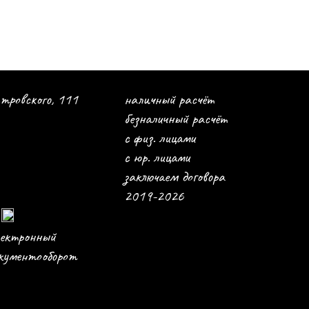
стровского, 111
наличный расчёт
безналичный расчёт
с физ. лицами
с юр. лицами
заключаем договора
2019-2026
ектронный
кументооборот