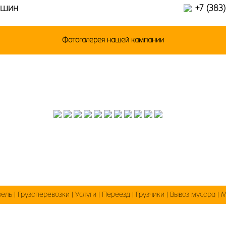
ашин
+7 (383
Фотогалерея нашей кампании
зель
|
Грузоперевозки
|
Услуги
|
Переезд
|
Грузчики
|
Вывоз мусора
|
М