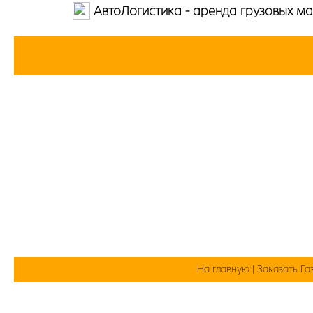
АвтоЛогистика - аренда грузовых м
На главную
|
Заказать Га